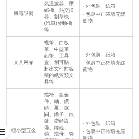
氣過濾器、壓
· 外包裝：紙箱
縮機、熱交換
機電設備
· 包裹中正確填充緩
器、割草機、
衝物
(汽車)發動機
等
蠟筆、白板
筆、中型筆、
· 外包裝：紙箱
鉛筆、工具
文具用品
盒、創可貼、
· 包裹中正確填充緩
超出文件封容
衝物
積的紙質類文
具等
螺栓、鈑金
件、軸、鑽
頭、泵、鋸、
閥、錘子、鉸
鏈、鑽頭設
· 外包裝：紙箱
備、鑰匙、
輕小型五金

· 包裹中正確填充緩
鎖、螺母、管
衝物