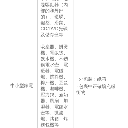
碟驅動器（內
部的和外部
的）、硬碟、
鍵盤、滑鼠、
CD/DVD光碟
及儲存盒等
吸塵器、掛燙
機、電飯煲、
飲水機、不銹
鋼電水壺、電
暖器、電磁
爐、攪拌機、
· 外包裝：紙箱
榨汁機、豆漿
中小型家電
· 包裹中正確填充緩
機、咖啡機、
衝物
壓力鍋、煮奶
器、風扇、加
濕器、電熱水
壺等、微波
爐、烤箱、烤
麵包機等