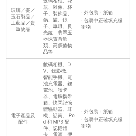
玻璃相框、花
瓶、雕像、杯
玻璃／瓷／
· 外包裝：紙箱
子、裝飾品、
玉石製品／
鍋、罐、鏡
· 包裹中正確填充緩
工藝品／貴
子、車燈、反
衝物
重物品
光鏡、翡翠玉
器珠寶首飾
類、高價值物
品等
數碼相機、D
V、錄影機、
智能手機、電
池充電器、鋰
電池、讀卡
器、電腦攜帶
箱、快閃記憶
體驅動器、耳
· 外包裝：紙箱
電子產品及
機、話筒、iPo
· 包裹中正確填充緩
配件
d 和 MP3 配
衝物
件、記憶體
卡、電源、硬