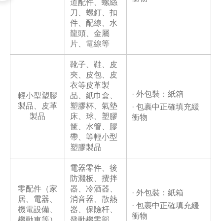
道配件、螺絲
刀、螺釘、扣
件、配線、水
龍頭、金屬
片、電線等
靴子、鞋、皮
夾、皮包、皮
衣等皮革製
· 外包裝：紙箱
輕小型塑膠
品、紙巾盒、
製品、皮革
塑膠杯、氣墊
· 包裹中正確填充緩
製品
床、球、塑膠
衝物
筐、水管、膠
帶、等輕小型
塑膠製品
電器零件、後
防濺板、攪拌
零配件（家
器、冷酒器、
· 外包裝：紙箱
居、電器、
消音器、散熱
· 包裹中正確填充緩
機電設備、
器、保險杆、
衝物
機動車等）
發動機零部